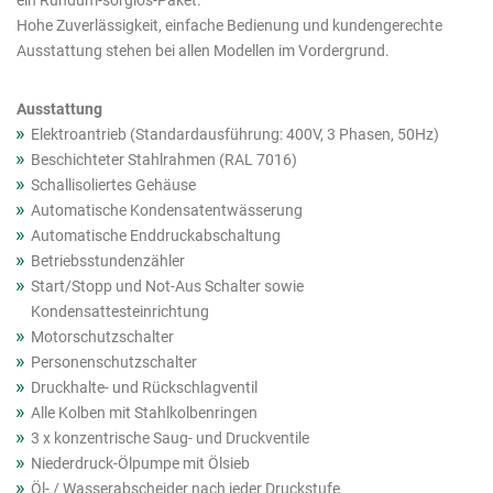
ein Rundum-sorglos-Paket.
Produkte
Hohe Zuverlässigkeit, einfache Bedienung und kundengerechte
Ausstattung stehen bei allen Modellen im Vordergrund.
Ausstattung
Elektroantrieb (Standardausführung: 400V, 3 Phasen, 50Hz)
Beschichteter Stahlrahmen (RAL 7016)
Schallisoliertes Gehäuse
Automatische Kondensatentwässerung
Automatische Enddruckabschaltung
Betriebsstundenzähler
Start/Stopp und Not-Aus Schalter sowie
Kondensattesteinrichtung
Motorschutzschalter
Personenschutzschalter
Druckhalte- und Rückschlagventil
Alle Kolben mit Stahlkolbenringen
3 x konzentrische Saug- und Druckventile
Niederdruck-Ölpumpe mit Ölsieb
Öl- / Wasserabscheider nach jeder Druckstufe