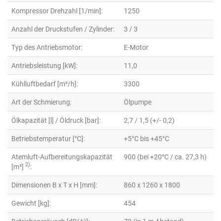
Kompressor Drehzahl [1/min]:
1250
Anzahl der Druckstufen / Zylinder:
3 / 3
Typ des Antriebsmotor:
E-Motor
Antriebsleistung [kW]:
11,0
Kühlluftbedarf [m³/h]:
3300
Art der Schmierung:
Ölpumpe
Ölkapazität [l] / Öldruck [bar]:
2,7 / 1,5 (+/- 0,2)
Betriebstemperatur [°C]:
+5°C bis +45°C
Atemluft-Aufbereitungskapazität
900 (bei +20°C / ca. 27,3 h)
2)
[m³]
:
Dimensionen B x T x H [mm]:
860 x 1260 x 1800
Gewicht [kg]:
454