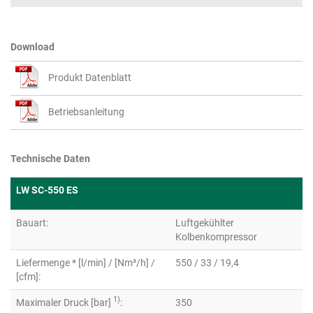
Download
Produkt Datenblatt
Betriebsanleitung
Technische Daten
LW SC-550 ES
Bauart:
Luftgekühlter
Kolbenkompressor
Liefermenge * [l/min] / [Nm³/h] /
550 / 33 / 19,4
[cfm]:
1)
Maximaler Druck [bar]
:
350