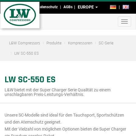
Direkt
EUROPE
DE
EN
Impressum
Datenschutz
AGBs
Kopf-
zum
Inhalt
und
Navig
Fußmenü
aktivi
L&W Compressors
Produkte
Kompressoren
SC-Serie
LW SC-550 ES
LW SC-550 ES
L&W bietet mit der Super Charger Serie Qualität zu einem
unschlagbaren Preis-Leistungs-Verhältnis.
Unsere SC-Modelle sind ideal für den Tauchsport, Sportschützen
Hauptmenü
und den Atemschutz geeignet.
Ausschnitt
Mit der Vielzahl von möglichen Optionen bieten die Super Charger