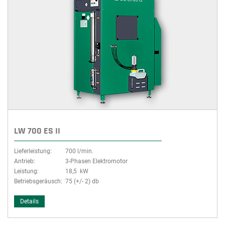
LW 700 ES II
Lieferleistung:
700 l/min.
Antrieb:
3-Phasen Elektromotor
Leistung:
18,5 kW
Betriebsgeräusch:
75 (+/- 2) db
Details