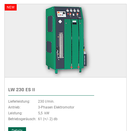
NEW
LW 230 ES II
Lieferleistung:
230 l/min.
Antrieb:
3-Phasen Elektromotor
Leistung:
5,5 kW
Betriebsgeräusch:
61 (+/- 2) db
Details