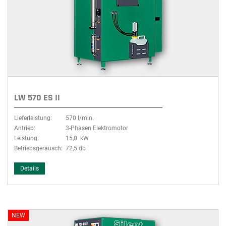
LW 570 ES II
Lieferleistung:
570 l/min.
Antrieb:
3-Phasen Elektromotor
Leistung:
15,0 kW
Betriebsgeräusch:
72,5 db
Details
NEW