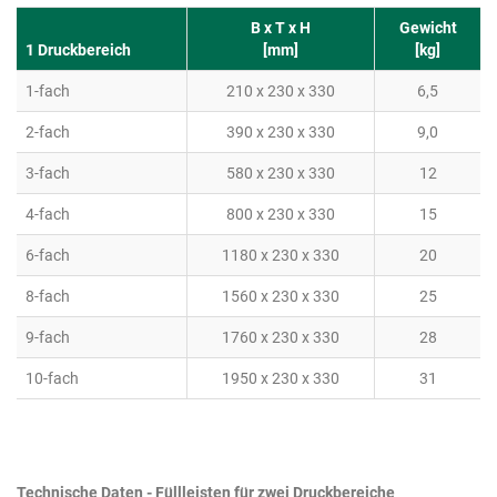
B x T x H
Gewicht
1 Druckbereich
[mm]
[kg]
1-fach
210 x 230 x 330
6,5
2-fach
390 x 230 x 330
9,0
3-fach
580 x 230 x 330
12
4-fach
800 x 230 x 330
15
6-fach
1180 x 230 x 330
20
8-fach
1560 x 230 x 330
25
9-fach
1760 x 230 x 330
28
10-fach
1950 x 230 x 330
31
Technische Daten - Füllleisten für zwei Druckbereiche