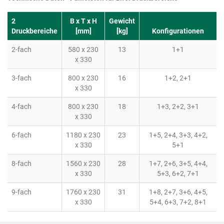
2
B x T x H
Gewicht
Druckbereiche
[mm]
[kg]
Konfigurationen
2-fach
580 x 230
13
1+1
x 330
3-fach
800 x 230
16
1+2, 2+1
x 330
4-fach
800 x 230
18
1+3, 2+2, 3+1
x 330
6-fach
1180 x 230
23
1+5, 2+4, 3+3, 4+2,
x 330
5+1
8-fach
1560 x 230
28
1+7, 2+6, 3+5, 4+4,
x 330
5+3, 6+2, 7+1
9-fach
1760 x 230
31
1+8, 2+7, 3+6, 4+5,
x 330
5+4, 6+3, 7+2, 8+1