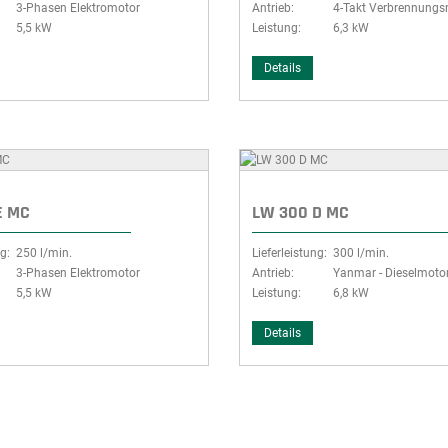
3-Phasen Elektromotor
Antrieb:
4-Takt Verbrennungs
5,5 kW
Leistung:
6,3 kW
Details
E MC
LW 300 D MC
g:
250 l/min.
Lieferleistung:
300 l/min.
3-Phasen Elektromotor
Antrieb:
Yanmar - Dieselmoto
5,5 kW
Leistung:
6,8 kW
Details