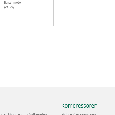
Benzinmotor
9,7 kW
Kompressoren
rigen Module zum Aufbereiten,
Mobile Kompressoren