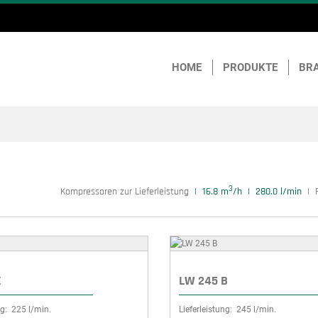
HOME
PRODUKTE
BR
3
Kompressoren zur Lieferleistung
16.8 m
/h
280.0 l/min
E
LW 245 B
g:
225 l/min.
Lieferleistung:
245 l/min.