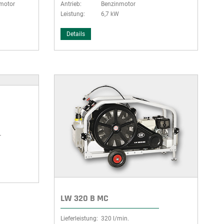
motor
Antrieb:
Benzinmotor
Leistung:
6,7 kW
Details
r
LW 320 B MC
Lieferleistung:
320 l/min.