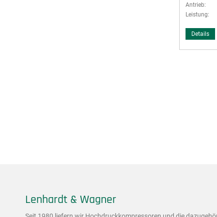
Antrieb:
Leistung:
Details
Lenhardt & Wagner
Seit 1980 liefern wir Hochdruckkompressoren und die dazugehö