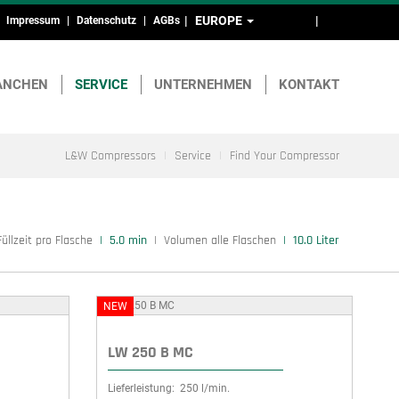
EUROPE
DE
EN
Impressum
Datenschutz
AGBs
Kopf-
und
ANCHEN
SERVICE
UNTERNEHMEN
KONTAKT
Fußmenü
L&W Compressors
Service
Find Your Compressor
Füllzeit pro Flasche
5.0 min
Volumen alle Flaschen
10.0 Liter
NEW
LW 250 B MC
Lieferleistung:
250 l/min.