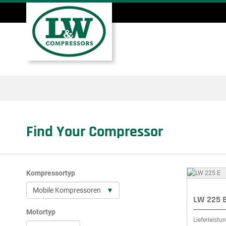
Direkt
zum
Inhalt
Hauptmenü
Find Your Compressor
Kompressortyp
LW 225 
Motortyp
Lieferleistun