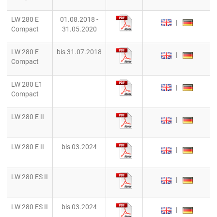
LW 280 E
01.08.2018 -
|
Compact
31.05.2020
LW 280 E
bis 31.07.2018
|
Compact
LW 280 E1
|
Compact
LW 280 E II
|
LW 280 E II
bis 03.2024
|
LW 280 ES II
|
LW 280 ES II
bis 03.2024
|