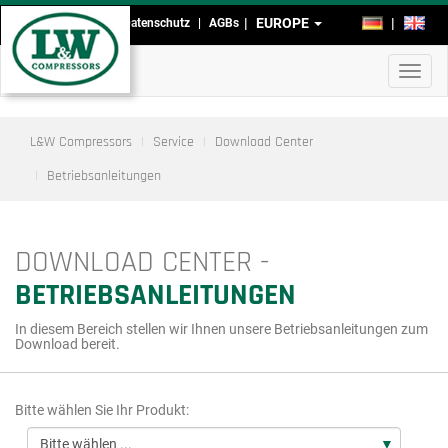
Direkt
EUROPE
DE
EN
Impressum
Datenschutz
AGBs
Kopf-
zum
Inhalt
und
Navig
Fußmenü
aktivi
L&W Compressors
Service
Download Center
Betriebsanleitungen
DOWNLOAD CENTER -
BETRIEBSANLEITUNGEN
In diesem Bereich stellen wir Ihnen unsere Betriebsanleitungen zum
Download bereit.
Bitte wählen Sie Ihr Produkt: