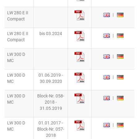
LW 280 E II
|
Compact
LW 280 E II
bis 03.2024
|
Compact
LW 300 D
|
MC
LW 300 D
01.06.2019 -
|
MC
30.09.2020
LW 300 D
Block-Nr. 058-
|
MC
2018 -
31.05.2019
LW 300 D
01.01.2017 -
|
MC
Block-Nr. 057-
2018