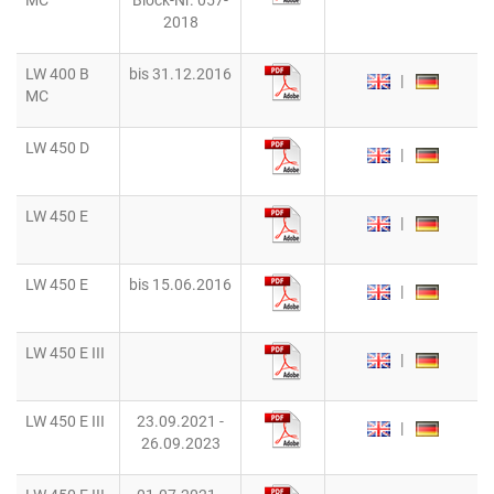
MC
Block-Nr. 057-
2018
LW 400 B
bis 31.12.2016
|
MC
LW 450 D
|
LW 450 E
|
LW 450 E
bis 15.06.2016
|
LW 450 E III
|
LW 450 E III
23.09.2021 -
|
26.09.2023