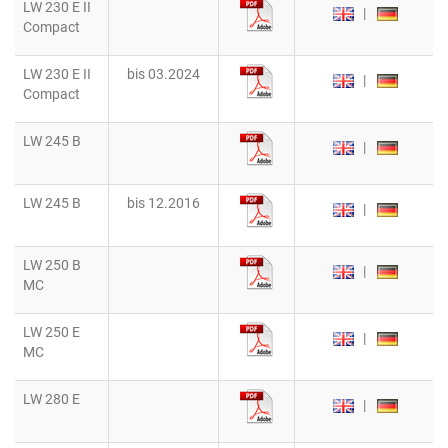
LW 230 E II
|
Compact
LW 230 E II
bis 03.2024
|
Compact
LW 245 B
|
LW 245 B
bis 12.2016
|
LW 250 B
|
MC
LW 250 E
|
MC
LW 280 E
|