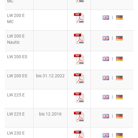
MC
LW 200 E
|
MC
LW 200 E
|
Nautic
LW 200 ES
|
LW 200 ES
bis 31.12.2022
|
LW 225 E
|
LW 225 E
bis 12.2016
|
LW 230 E
|