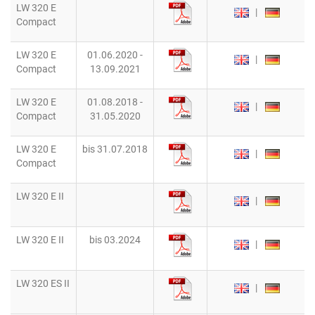
LW 320 E
|
Compact
LW 320 E
01.06.2020 -
|
Compact
13.09.2021
LW 320 E
01.08.2018 -
|
Compact
31.05.2020
LW 320 E
bis 31.07.2018
|
Compact
LW 320 E II
|
LW 320 E II
bis 03.2024
|
LW 320 ES II
|