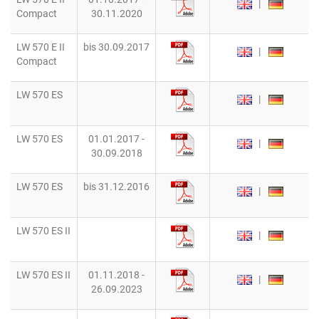
|
Compact
30.11.2020
LW 570 E II
bis 30.09.2017
|
Compact
LW 570 ES
|
LW 570 ES
01.01.2017 -
|
30.09.2018
LW 570 ES
bis 31.12.2016
|
LW 570 ES II
|
LW 570 ES II
01.11.2018 -
|
26.09.2023