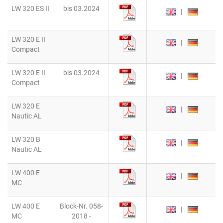
LW 320 ES II
bis 03.2024
|
LW 320 E II
|
Compact
LW 320 E II
bis 03.2024
|
Compact
LW 320 E
|
Nautic AL
LW 320 B
|
Nautic AL
LW 400 E
|
MC
LW 400 E
Block-Nr. 058-
|
MC
2018 -