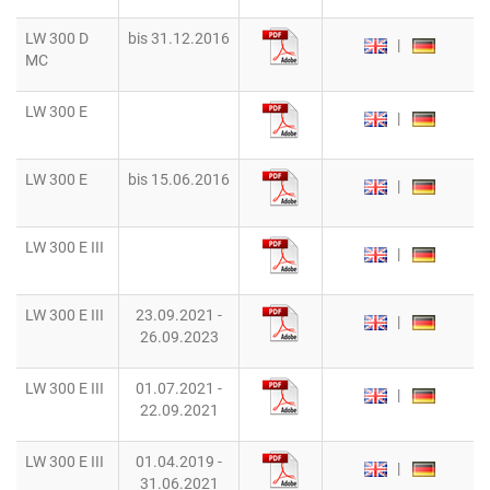
LW 300 D
bis 31.12.2016
|
MC
LW 300 E
|
LW 300 E
bis 15.06.2016
|
LW 300 E III
|
LW 300 E III
23.09.2021 -
|
26.09.2023
LW 300 E III
01.07.2021 -
|
22.09.2021
LW 300 E III
01.04.2019 -
|
31.06.2021