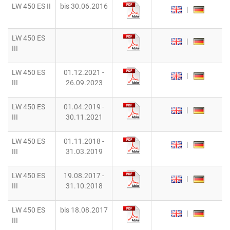
LW 450 ES II
bis 30.06.2016
|
LW 450 ES
|
III
LW 450 ES
01.12.2021 -
|
III
26.09.2023
LW 450 ES
01.04.2019 -
|
III
30.11.2021
LW 450 ES
01.11.2018 -
|
III
31.03.2019
LW 450 ES
19.08.2017 -
|
III
31.10.2018
LW 450 ES
bis 18.08.2017
|
III