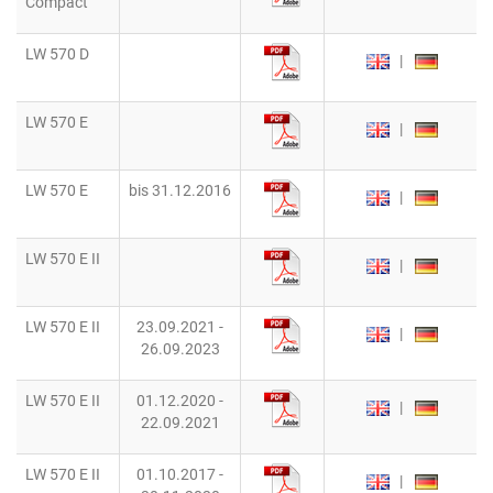
Compact
LW 570 D
|
LW 570 E
|
LW 570 E
bis 31.12.2016
|
LW 570 E II
|
LW 570 E II
23.09.2021 -
|
26.09.2023
LW 570 E II
01.12.2020 -
|
22.09.2021
LW 570 E II
01.10.2017 -
|