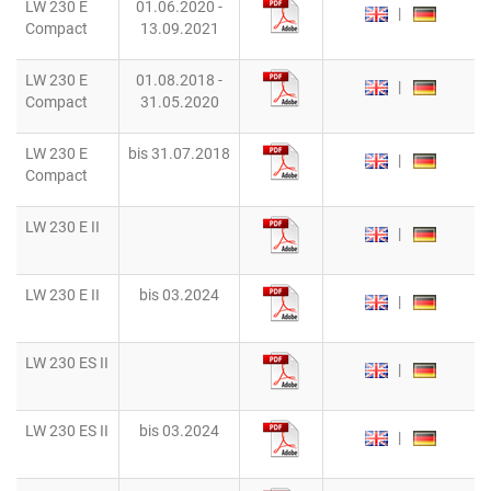
LW 230 E
01.06.2020 -
|
Compact
13.09.2021
LW 230 E
01.08.2018 -
|
Compact
31.05.2020
LW 230 E
bis 31.07.2018
|
Compact
LW 230 E II
|
LW 230 E II
bis 03.2024
|
LW 230 ES II
|
LW 230 ES II
bis 03.2024
|