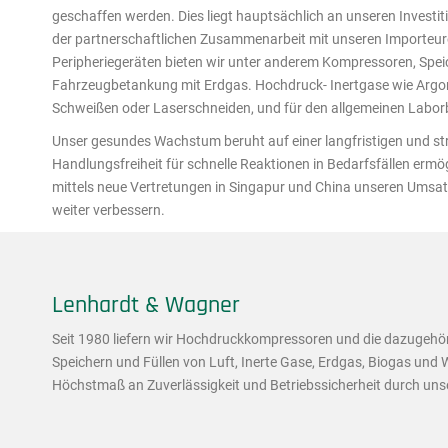
geschaffen werden. Dies liegt hauptsächlich an unseren Investi
der partnerschaftlichen Zusammenarbeit mit unseren Importe
Peripheriegeräten bieten wir unter anderem Kompressoren, Speich
Fahrzeugbetankung mit Erdgas. Hochdruck- Inertgase wie Argon,
Schweißen oder Laserschneiden, und für den allgemeinen Labo
Unser gesundes Wachstum beruht auf einer langfristigen und st
Handlungsfreiheit für schnelle Reaktionen in Bedarfsfällen ermö
mittels neue Vertretungen in Singapur und China unseren Umsatz 
weiter verbessern.
Lenhardt & Wagner
Seit 1980 liefern wir Hochdruckkompressoren und die dazugehö
Speichern und Füllen von Luft, Inerte Gase, Erdgas, Biogas und W
Höchstmaß an Zuverlässigkeit und Betriebssicherheit durch un