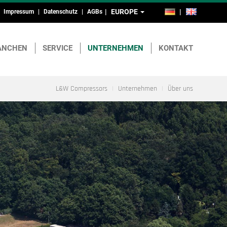
EUROPE
DE
EN
Impressum
Datenschutz
AGBs
Kopf-
und
ANCHEN
SERVICE
UNTERNEHMEN
KONTAKT
Fußmenü
L&W Compressors
Unternehmen
Über uns