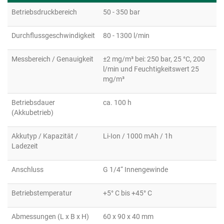
Betriebsdruckbereich
50 - 350 bar
Durchflussgeschwindigkeit
80 - 1300 l/min
Messbereich / Genauigkeit
±2 mg/m³ bei: 250 bar, 25 °C, 200
l/min und Feuchtigkeitswert 25
mg/m³
Betriebsdauer
ca. 100 h
(Akkubetrieb)
Akkutyp / Kapazität /
Li-Ion / 1000 mAh / 1h
Ladezeit
Anschluss
G 1/4“ Innengewinde
Betriebstemperatur
+5° C bis +45° C
Abmessungen (L x B x H)
60 x 90 x 40 mm