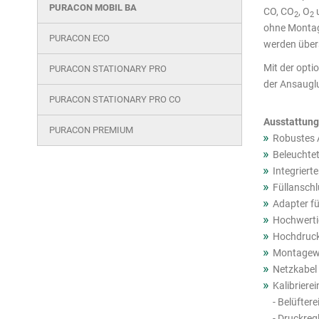
Produkte
PURACON MOBIL BA
CO, CO
, O
u
2
2
ohne Montag
PURACON ECO
werden übers
Mit der opti
PURACON STATIONARY PRO
der Ansaugl
PURACON STATIONARY PRO CO
Ausstattung
PURACON PREMIUM
Robustes 
Beleuchtet
Integriert
Füllanschl
Adapter fü
Hochwerti
Hochdruck
Montagew
Netzkabel 
Kalibriere
- Belüftere
- Druckregl