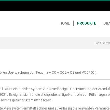
HOME
PRODUKTE
BR
L&W Compr
mobilen Überwachung von Feuchte + CO + CO2 + O2 und VOC* (Öl).
l BA ist ein mobiles System zur zuverlässigen Überwachung der Atemluf
21. Es eignet sich für die stichprobenartige Kontrolle von Füllanlagen s
bereits gefüllter Atemluftflaschen.
 Messsystem ermittelt schnell und zuverlässig die relevanten Paramete