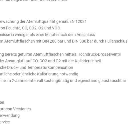
erwachung der Atemluftqualität gemäß EN 12021
on Feuchte, CO, CO2, O2 und VOC
isse in weniger als einer Minute nach dem Anschluss
n Atemluftflaschen mit DIN 200 bar und DIN 300 bar durch Füllanschlus
g bereits gefüllter Atemluftflaschen mittels Hochdruck-Drosselventil
r Ansaugluft auf CO, CO2 und O2 mit der Kalibriereinheit
che Druck- und Temperaturkompensation
tliche oder jährliche Kalibrierung notwendig
ine im 2-Jahres-Intervall kostengünstig und eigenständig austauschbar
os
Puracon Versionen
Verwendung
ervice