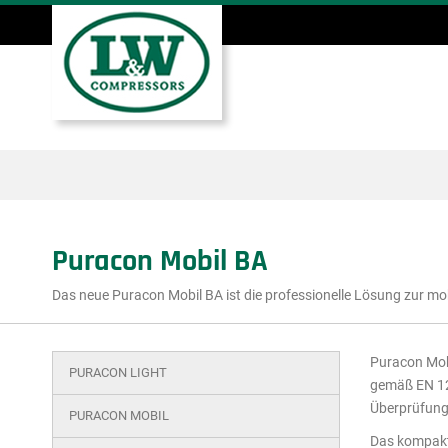
Direkt
zum
Inhalt
Hauptmenü
Puracon Mobil BA
Das neue Puracon Mobil BA ist die professionelle Lösung zur 
Puracon Mobi
PURACON LIGHT
Hauptmenü
gemäß EN 120
Überprüfung 
Ausschnitt
PURACON MOBIL
Das kompakte