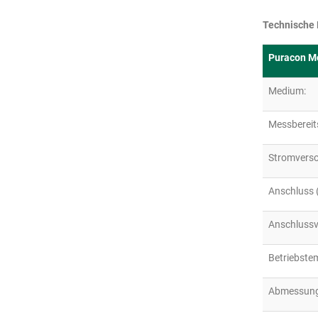
Technische 
Puracon M
Medium:
Messbereit
Stromverso
Anschluss (
Anschlussv
Betriebste
Abmessung