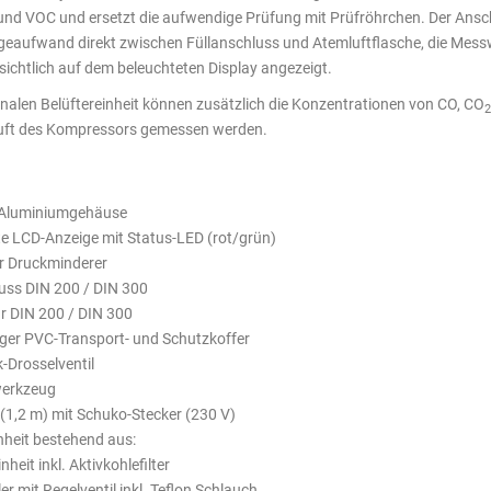
nd VOC und ersetzt die aufwendige Prüfung mit Prüfröhrchen. Der Ansch
eaufwand direkt zwischen Füllanschluss und Atemluftflasche, die Mess
ichtlich auf dem beleuchteten Display angezeigt.
onalen Belüftereinheit können zusätzlich die Konzentrationen von CO, CO
2
uft des Kompressors gemessen werden.
Puracon Mobil
Aluminiumgehäuse
e LCD-Anzeige mit Status-LED (rot/grün)
er Druckminderer
uss DIN 200 / DIN 300
r DIN 200 / DIN 300
ger PVC-Transport- und Schutzkoffer
-Drosselventil
erkzeug
(1,2 m) mit Schuko-Stecker (230 V)
inheit bestehend aus:
inheit inkl. Aktivkohlefilter
er mit Regelventil inkl. Teflon Schlauch