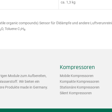
ca. 1,3 kg
atile organic compounds) Sensor für Öldämpfe und andere Luftverunrei
O, Toluene C
H
.
6
7
8
Kompressoren
rigen Module zum Aufbereiten,
Mobile Kompressoren
asserstoff. Wir bieten ein
Kompakte Kompressoren
sere Produkte made in Germany.
Stationäre Kompressoren
Silent Kompressoren