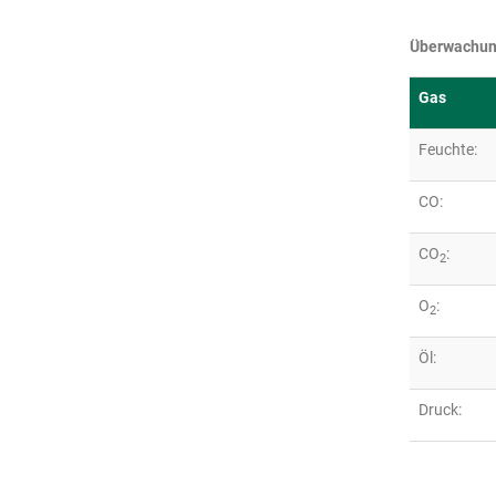
Überwachun
Gas
Feuchte:
CO:
CO
:
2
O
:
2
Öl:
Druck: