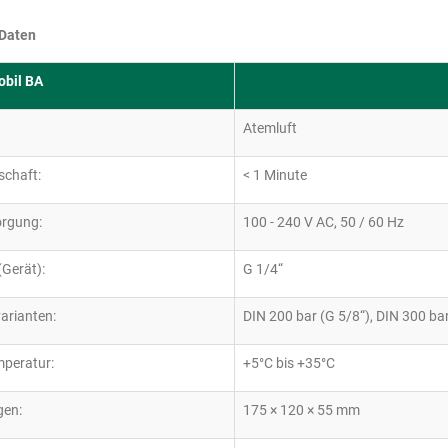
Daten
obil BA
Atemluft
schaft:
< 1 Minute
rgung:
100 - 240 V AC, 50 / 60 Hz
Gerät):
G 1/4“
arianten:
DIN 200 bar (G 5/8“), DIN 300 bar
mperatur:
+5°C bis +35°C
en:
175 × 120 × 55 mm