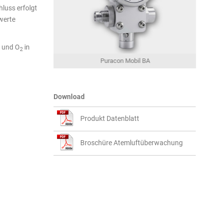
luss erfolgt
werte
und O
in
2
 BA
Puracon Mobil BA
Download
Produkt Datenblatt
Broschüre Atemluftüberwachung