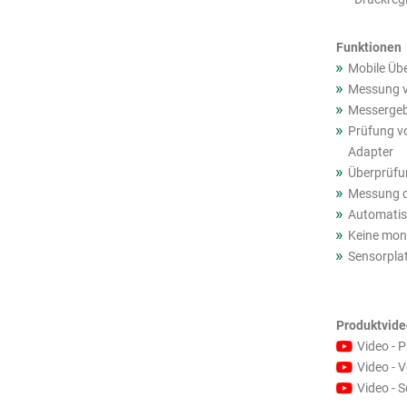
Funktionen
Mobile Üb
Messung v
Messergebn
Prüfung vo
Adapter
Überprüfun
Messung de
Automatis
Keine mona
Sensorplat
Produktvide
Video - 
Video - 
Video - S