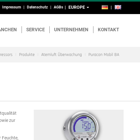
EUROPE
DE
EN
Impressum
Datenschutz
AGBs
Kopf-
und
ANCHEN
SERVICE
UNTERNEHMEN
KONTAKT
Fußmenü
essors
Produkte
Atemluft Überwachung
Puracon Mobil BA
tqualität
owie zur
r Feuchte,