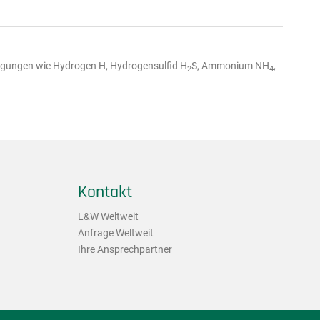
nigungen wie Hydrogen H, Hydrogensulfid H
S, Ammonium NH
,
2
4
Kontakt
L&W Weltweit
Anfrage Weltweit
Ihre Ansprechpartner