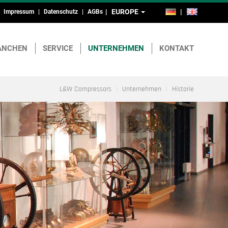
EUROPE
DE
EN
Impressum
Datenschutz
AGBs
Kopf-
und
ANCHEN
SERVICE
UNTERNEHMEN
KONTAKT
Fußmenü
L&W Compressors
Unternehmen
Historie