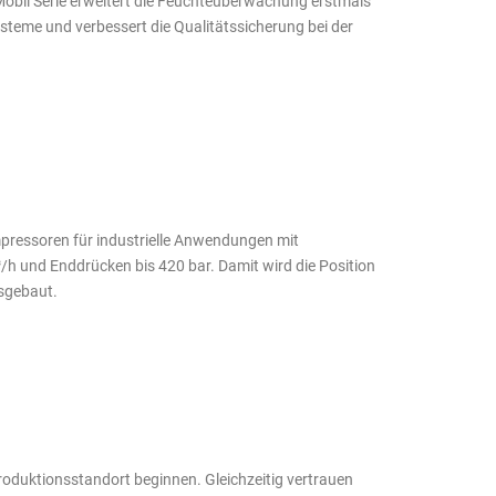
bil Serie erweitert die Feuchteüberwachung erstmals
teme und verbessert die Qualitätssicherung bei der
ressoren für industrielle Anwendungen mit
/h und Enddrücken bis 420 bar. Damit wird die Position
usgebaut.
oduktionsstandort beginnen. Gleichzeitig vertrauen