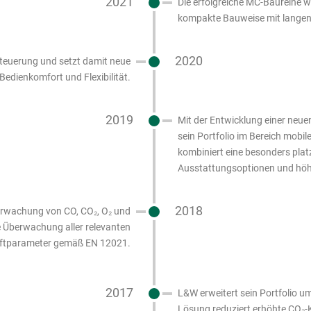
2021
Die erfolgreiche MC-Baureihe 
kompakte Bauweise mit langen
2020
teuerung und setzt damit neue
edienkomfort und Flexibilität.
2019
Mit der Entwicklung einer neu
sein Portfolio im Bereich mobi
kombiniert eine besonders pla
Ausstattungsoptionen und höhere
2018
rwachung von CO, CO₂, O₂ und
ge Überwachung aller relevanten
ftparameter gemäß EN 12021.
2017
L&W erweitert sein Portfolio u
Lösung reduziert erhöhte CO₂-