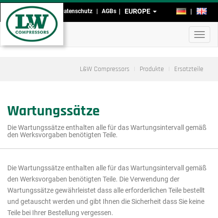
Direkt
EUROPE
DE
EN
Impressum
Datenschutz
AGBs
Kopf-
zum
Inhalt
und
Navig
Fußmenü
aktivi
L&W Compressors
Produkte
Ersatzteile
Wartungssätze
Die Wartungssätze enthalten alle für das Wartungsintervall gemäß
den Werksvorgaben benötigten Teile.
Die Wartungssätze enthalten alle für das Wartungsintervall gemäß
Hauptmenü
den Werksvorgaben benötigten Teile. Die Verwendung der
Ausschnitt
Wartungssätze gewährleistet dass alle erforderlichen Teile bestellt
und getauscht werden und gibt Ihnen die Sicherheit dass Sie keine
Produkte
Teile bei Ihrer Bestellung vergessen.