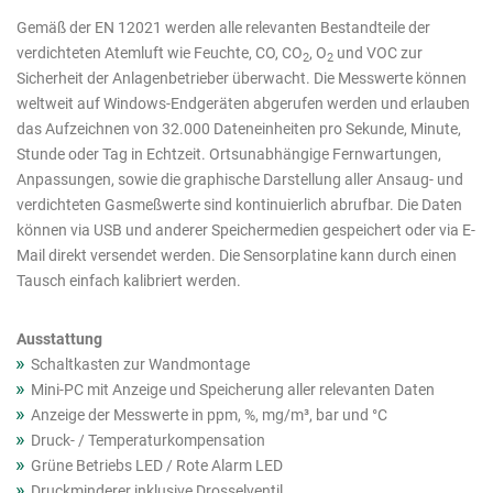
Ausschnitt
Produkte
Gemäß der EN 12021 werden alle relevanten Bestandteile der
verdichteten Atemluft wie Feuchte, CO, CO
, O
und VOC zur
2
2
Sicherheit der Anlagenbetrieber überwacht. Die Messwerte können
weltweit auf Windows-Endgeräten abgerufen werden und erlauben
das Aufzeichnen von 32.000 Dateneinheiten pro Sekunde, Minute,
Stunde oder Tag in Echtzeit. Ortsunabhängige Fernwartungen,
Anpassungen, sowie die graphische Darstellung aller Ansaug- und
verdichteten Gasmeßwerte sind kontinuierlich abrufbar. Die Daten
können via USB und anderer Speichermedien gespeichert oder via E-
Mail direkt versendet werden. Die Sensorplatine kann durch einen
Tausch einfach kalibriert werden.
Ausstattung
Schaltkasten zur Wandmontage
Mini-PC mit Anzeige und Speicherung aller relevanten Daten
Anzeige der Messwerte in ppm, %, mg/m³, bar und °C
Druck- / Temperaturkompensation
Grüne Betriebs LED / Rote Alarm LED
Druckminderer inklusive Drosselventil