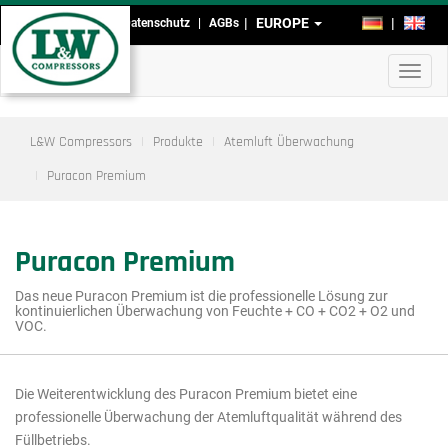
Direkt
EUROPE
DE
EN
Impressum
Datenschutz
AGBs
Kopf-
zum
Inhalt
und
Navig
Fußmenü
aktivi
L&W Compressors
Produkte
Atemluft Überwachung
Puracon Premium
Puracon Premium
Das neue Puracon Premium ist die professionelle Lösung zur
kontinuierlichen Überwachung von Feuchte + CO + CO2 + O2 und
VOC.
Die Weiterentwicklung des Puracon Premium bietet eine
Hauptmenü
professionelle Überwachung der Atemluftqualität während des
Füllbetriebs.