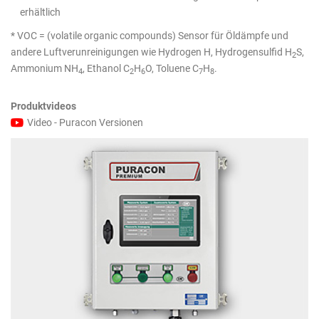
erhältlich
* VOC = (volatile organic compounds) Sensor für Öldämpfe und
andere Luftverunreinigungen wie Hydrogen H, Hydrogensulfid H
S,
2
Ammonium NH
, Ethanol C
H
O, Toluene C
H
.
4
2
6
7
8
Produktvideos
Video - Puracon Versionen