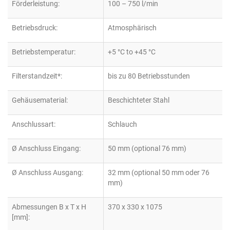
Förderleistung:
100 – 750 l/min
Betriebsdruck:
Atmosphärisch
Betriebstemperatur:
+5 °C to +45 °C
Filterstandzeit*:
bis zu 80 Betriebsstunden
Gehäusematerial:
Beschichteter Stahl
Anschlussart:
Schlauch
Ø Anschluss Eingang:
50 mm (optional 76 mm)
Ø Anschluss Ausgang:
32 mm (optional 50 mm oder 76
mm)
Abmessungen B x T x H
370 x 330 x 1075
[mm]: