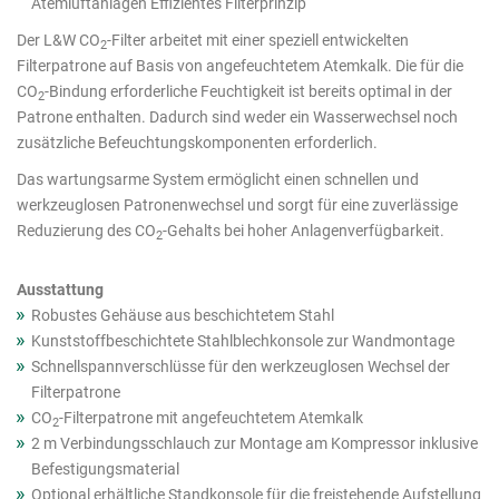
Atemluftanlagen Effizientes Filterprinzip
Der L&W CO
-Filter arbeitet mit einer speziell entwickelten
2
Filterpatrone auf Basis von angefeuchtetem Atemkalk. Die für die
CO
-Bindung erforderliche Feuchtigkeit ist bereits optimal in der
2
Patrone enthalten. Dadurch sind weder ein Wasserwechsel noch
zusätzliche Befeuchtungskomponenten erforderlich.
Das wartungsarme System ermöglicht einen schnellen und
werkzeuglosen Patronenwechsel und sorgt für eine zuverlässige
Reduzierung des CO
-Gehalts bei hoher Anlagenverfügbarkeit.
2
Ausstattung
Robustes Gehäuse aus beschichtetem Stahl
Kunststoffbeschichtete Stahlblechkonsole zur Wandmontage
Schnellspannverschlüsse für den werkzeuglosen Wechsel der
Filterpatrone
CO
-Filterpatrone mit angefeuchtetem Atemkalk
2
2 m Verbindungsschlauch zur Montage am Kompressor inklusive
Befestigungsmaterial
Optional erhältliche Standkonsole für die freistehende Aufstellung