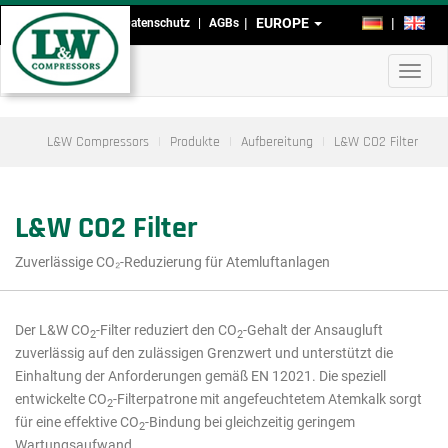
Direkt
EUROPE
DE
EN
Impressum
Datenschutz
AGBs
Kopf-
zum
Inhalt
und
Navig
Fußmenü
aktivi
L&W Compressors
Produkte
Aufbereitung
L&W CO2 Filter
L&W CO2 Filter
Zuverlässige CO₂-Reduzierung für Atemluftanlagen
Der L&W CO
-Filter reduziert den CO
-Gehalt der Ansaugluft
2
2
Hauptmenü
zuverlässig auf den zulässigen Grenzwert und unterstützt die
Ausschnitt
Einhaltung der Anforderungen gemäß EN 12021. Die speziell
entwickelte CO
-Filterpatrone mit angefeuchtetem Atemkalk sorgt
2
Produkte
für eine effektive CO
-Bindung bei gleichzeitig geringem
2
Wartungsaufwand.