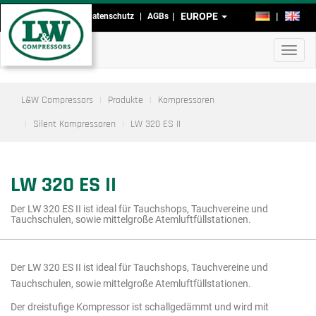
Direkt
EUROPE
DE
EN
Impressum
Datenschutz
AGBs
Kopf-
zum
Inhalt
und
Navig
Fußmenü
aktivi
L&W Compressors
Produkte
Kompressoren
Silent Kompressoren
LW 320 ES II
LW 320 ES II
Der LW 320 ES II ist ideal für Tauchshops, Tauchvereine und
Tauchschulen, sowie mittelgroße Atemluftfüllstationen.
Der LW 320 ES II ist ideal für Tauchshops, Tauchvereine und
Hauptmenü
Tauchschulen, sowie mittelgroße Atemluftfüllstationen.
Ausschnitt
Der dreistufige Kompressor ist schallgedämmt und wird mit