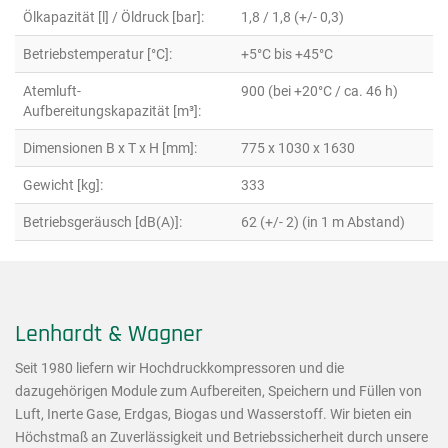
Ölkapazität [l] / Öldruck [bar]:
1,8 / 1,8 (+/- 0,3)
Betriebstemperatur [°C]:
+5°C bis +45°C
Atemluft-
900 (bei +20°C / ca. 46 h)
Aufbereitungskapazität [m³]:
Dimensionen B x T x H [mm]:
775 x 1030 x 1630
Gewicht [kg]:
333
Betriebsgeräusch [dB(A)]:
62 (+/- 2) (in 1 m Abstand)
Lenhardt & Wagner
Seit 1980 liefern wir Hochdruckkompressoren und die
dazugehörigen Module zum Aufbereiten, Speichern und Füllen von
Luft, Inerte Gase, Erdgas, Biogas und Wasserstoff. Wir bieten ein
Höchstmaß an Zuverlässigkeit und Betriebssicherheit durch unsere