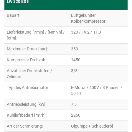
LW 320 ES II
Bauart:
Luftgekühlter
Kolbenkompressor
Lieferleistung [l/min] / [Nm³/h] /
320 / 19,2 / 11,3
[cfm]:
Maximaler Druck [bar]:
350
Kompressor Drehzahl:
1450
Anzahl der Druckstufen /
3/3
Zylinder:
Typ des Antriebsmotor:
E-Motor / 400V / 3 Phasen /
50 Hz
Antriebsleistung [kW]:
7,5
Kühlluftbedarf [m³/h]:
2250
Art der Schmierung:
Ölpumpe + Schleuderöl