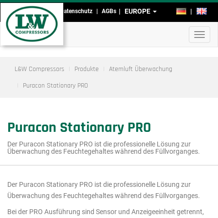
Direkt
EUROPE
DE
EN
Impressum
Datenschutz
AGBs
Kopf-
zum
Inhalt
und
Navig
Fußmenü
aktivi
L&W Compressors
Produkte
Atemluft Überwachung
Puracon Stationary PRO
Puracon Stationary PRO
Der Puracon Stationary PRO ist die professionelle Lösung zur
Überwachung des Feuchtegehaltes während des Füllvorganges.
Der Puracon Stationary PRO ist die professionelle Lösung zur
Hauptmenü
Überwachung des Feuchtegehaltes während des Füllvorganges.
Ausschnitt
Bei der PRO Ausführung sind Sensor und Anzeigeeinheit getrennt,